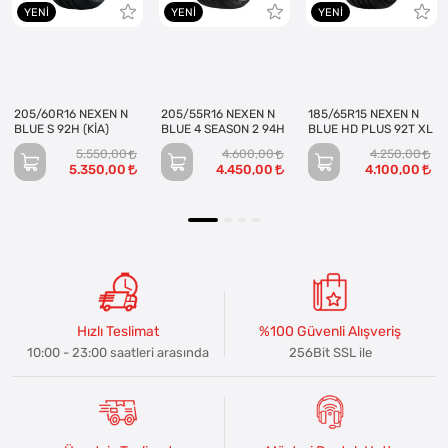
YENI
YENI
YENI
205/60R16 NEXEN N
205/55R16 NEXEN N
185/65R15 NEXEN N
BLUE S 92H (KİA)
BLUE 4 SEASON 2 94H
BLUE HD PLUS 92T XL
5.550,00
4.600,00
4.250,00
5.350,00
4.450,00
4.100,00
Hızlı Teslimat
%100 Güvenli Alışveriş
10:00 - 23:00 saatleri arasında
256Bit SSL ile