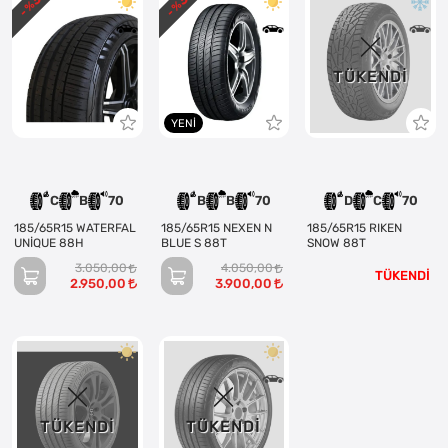
- %
- %
TÜKENDI
YENI
C
B
70
B
B
70
D
C
70
185/65R15 WATERFAL
185/65R15 NEXEN N
185/65R15 RIKEN
UNİQUE 88H
BLUE S 88T
SNOW 88T
3.050,00
4.050,00
TÜKENDİ
2.950,00
3.900,00
TÜKENDI
TÜKENDI