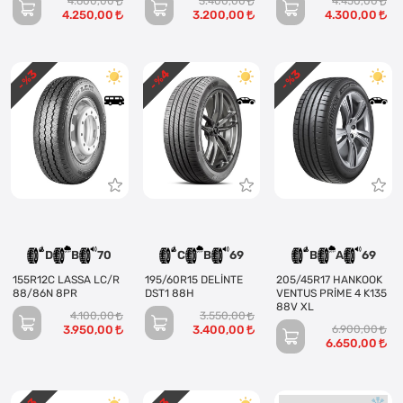
4.600,00
3.400,00
4.450,00
4.250,00
3.200,00
4.300,00
3
4
3
- %
- %
- %
D
B
70
C
B
69
B
A
69
155R12C LASSA LC/R
195/60R15 DELİNTE
205/45R17 HANKOOK
88/86N 8PR
DST1 88H
VENTUS PRİME 4 K135
88V XL
4.100,00
3.550,00
3.950,00
3.400,00
6.900,00
6.650,00
3
3