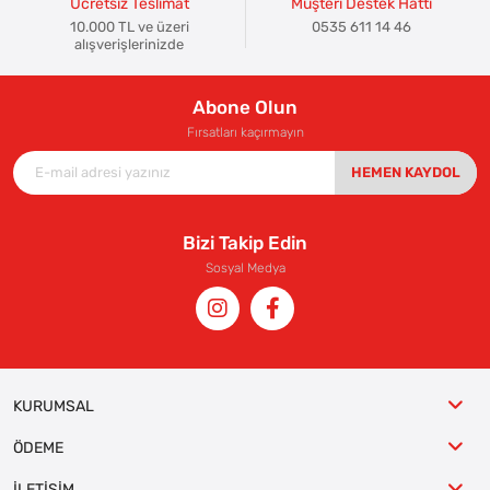
Ücretsiz Teslimat
Müşteri Destek Hattı
10.000 TL ve üzeri
0535 611 14 46
alışverişlerinizde
Abone Olun
Fırsatları kaçırmayın
HEMEN KAYDOL
Bizi Takip Edin
Sosyal Medya
KURUMSAL
ÖDEME
İLETİŞİM