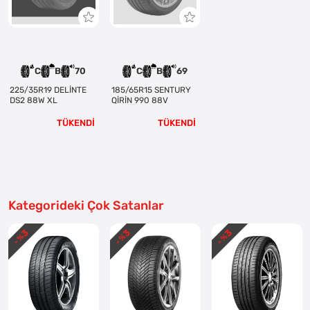
C
B
70
C
B
69
225/35R19 DELİNTE
185/65R15 SENTURY
DS2 88W XL
QİRİN 990 88V
TÜKENDİ
TÜKENDİ
Kategorideki Çok Satanlar
3
3
3
- %
- %
- %