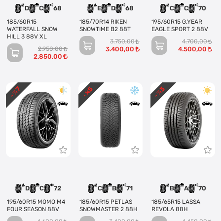
D
C
68
E
D
68
C
C
70
185/60R15
185/70R14 RIKEN
195/60R15 G.YEAR
WATERFALL SNOW
SNOWTIME B2 88T
EAGLE SPORT 2 88V
HILL 3 88V XL
3.750,00
4.700,00
2.950,00
3.400,00
4.500,00
2.850,00
3
5
7
- %
- %
- %
D
C
72
C
B
71
B
A
70
195/60R15 MOMO M4
185/60R15 PETLAS
185/65R15 LASSA
FOUR SEASON 88V
SNOWMASTER 2 88H
REVOLA 88H