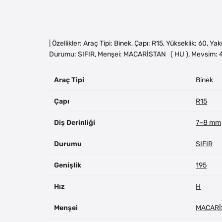
| Özellikler: Araç Tipi: Binek, Çapı: R15, Yükseklik: 60, Y
Durumu: SIFIR, Menşei: MACARİSTAN ( HU ), Mevsim: 
Araç Tipi
Binek
Çapı
R15
Diş Derinliği
7–8 mm
Durumu
SIFIR
Genişlik
195
Hız
H
Menşei
MACARİ