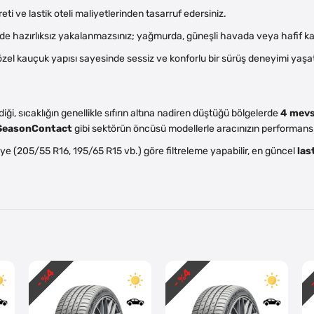
reti ve lastik oteli maliyetlerinden tasarruf edersiniz.
 hazırlıksız yakalanmazsınız; yağmurda, güneşli havada veya hafif kard
el kauçuk yapısı sayesinde sessiz ve konforlu bir sürüş deneyimi yaşat
diği, sıcaklığın genellikle sıfırın altına nadiren düştüğü bölgelerde
4 mevs
lSeasonContact
gibi sektörün öncüsü modellerle aracınızın performansın
ye (205/55 R16, 195/65 R15 vb.) göre filtreleme yapabilir, en güncel
last
4
4
- %
- %
-