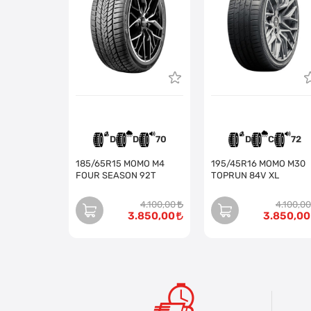
D
D
70
D
C
72
185/65R15 MOMO M4
195/45R16 MOMO M30
FOUR SEASON 92T
TOPRUN 84V XL
4.100,00
4.100,00
3.850,00
3.850,00