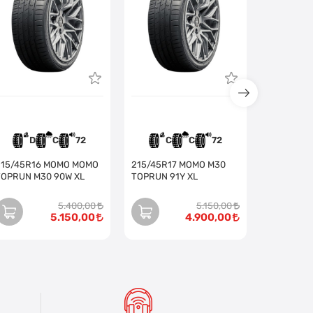
D
C
72
C
C
72
C
15/45R16 MOMO MOMO
215/45R17 MOMO M30
TOPRUN M30 90W XL
TOPRUN 91Y XL
5.400,00
5.150,00
5.150,00
4.900,00