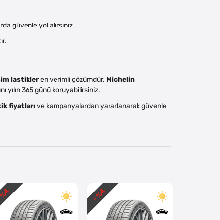
a güvenle yol alırsınız.
ır.
im lastikler
en verimli çözümdür.
Michelin
ı yılın 365 günü koruyabilirsiniz.
ik fiyatları
ve kampanyalardan yararlanarak güvenle
4
4
4
 %
- %
- %