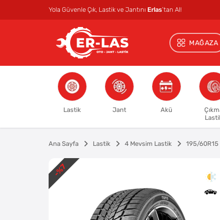
Yola Güvenle Çık, Lastik ve Jantını
Erlas
’tan Al!
MAĞAZA
Lastik
Jant
Akü
Çıkm
Lasti
Ana Sayfa
Lastik
4 Mevsim Lastik
195/60R15
%7
-