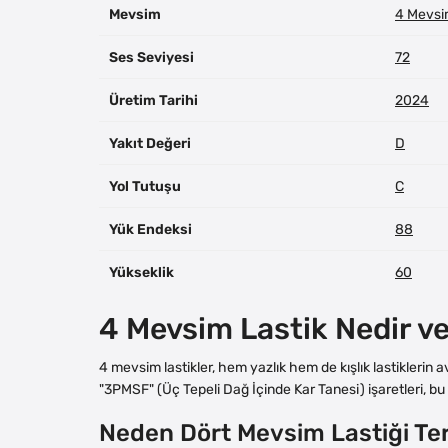
Mevsim
4 Mevs
Ses Seviyesi
72
Üretim Tarihi
2024
Yakıt Değeri
D
Yol Tutuşu
C
Yük Endeksi
88
Yükseklik
60
4 Mevsim Lastik Nedir v
4 mevsim lastikler, hem yazlık hem de kışlık lastiklerin 
"3PMSF" (Üç Tepeli Dağ İçinde Kar Tanesi) işaretleri, bu l
Neden Dört Mevsim Lastiği Ter