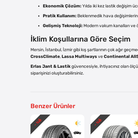
Ekonomik Çözüm:
Yılda iki kez lastik değişim üc
Pratik Kullanım:
Beklenmedik hava değişimlerinde
Gelişmiş Teknoloji:
Modern vakum kanalları ve öz
İklim Koşullarına Göre Seçim
Mersin, İstanbul, İzmir gibi kış şartlarının çok ağır geçme
CrossClimate
,
Lassa Multiways
ve
Continental Al
Erlas Jant & Lastik
güvencesiyle, ihtiyacınız olan ölçü
siparişinizi oluşturabilirsiniz.
Benzer Ürünler
6
6
- %
- %