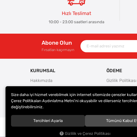
Hızlı Teslimat
10:00 - 23:00 saatleri arasında
Abone Olun
Fırsatları kaçırmayın
KURUMSAL
ÖDEME
Hakkımızda
Gizlilik Politikası
Güvenlik
Kullanım Koşulla
Size daha iyi hizmet verebilmek için internet sitemizde çerezler kulla
Teslimat ve İade Şartları
Ödeme Seçenek
Çerez Politikaları Aydınlatma Metni’ni okuyabilir ve dilerseniz tercihler
Kargo Seçenekleri
Satış Sözleşmes
değiştirebilirsiniz.
Tercihleri Ayarla
Tümünü Kabul E
© 2023
ER-LAS Oto Jant ve Lastik - Yunus ULAŞ
. Tüm hakl
saklıdır.
Gizlilik ve Çerez Politikası