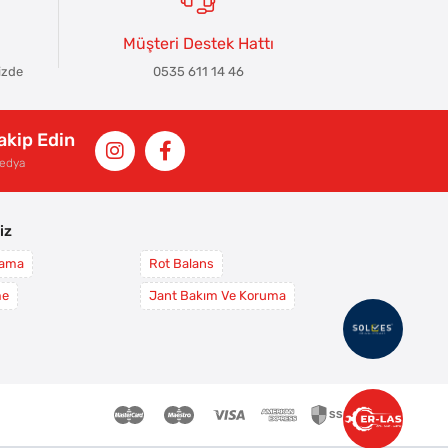
Müşteri Destek Hattı
izde
0535 611 14 46
Takip Edin
Medya
iz
yama
Rot Balans
me
Jant Bakım Ve Koruma