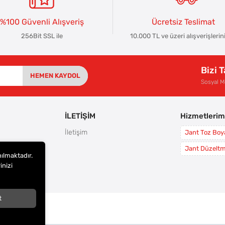
%100 Güvenli Alışveriş
Ücretsiz Teslimat
256Bit SSL ile
10.000 TL ve üzeri alışverişlerin
Bizi 
HEMEN KAYDOL
Sosyal 
İLETİŞİM
Hizmetlerim
İletişim
Jant Toz Bo
rı
Jant Düzelt
nılmaktadır.
leri
inizi
i
t
arı