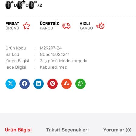
D
C
72
FIRSAT
ÜCRETSIZ
HIZLI
ÜRÜNÜ
KARGO
KARGO
Ürün Kodu
M29297-24
Barkod
805645024241
Kargo Bilgisi
3 iş günü içinde kargoda
İade Bilgisi
Ürün Bilgisi
Taksit Seçenekleri
Yorumlar
(0)