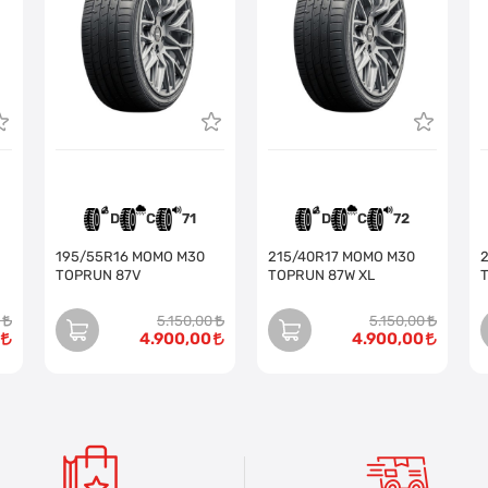
D
C
71
D
C
72
195/55R16 MOMO M30
215/40R17 MOMO M30
2
TOPRUN 87V
TOPRUN 87W XL
5.150,00
5.150,00
4.900,00
4.900,00