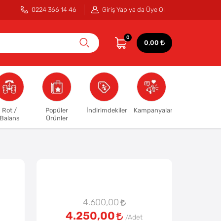
0224 366 14 46
Giriş Yap ya da Üye Ol
0
0,00
Rot /
Popüler
İndirimdekiler
Kampanyalar
Balans
Ürünler
4.600,00
4.250,00