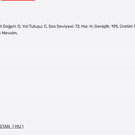
akıt Değeri: D, Yol Tutuşu: C, Ses Seviyesi: 72, Hız: H, Genişlik: 195, Üreti
4 Mevsim,
STAN ( HU )