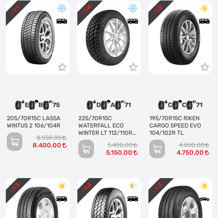
4
2
1
- %
- %
- %
E
B
75
D
A
71
C
C
71
205/70R15C LASSA
225/70R15C
195/70R15C RIKEN
WINTUS 2 106/104R
WATERFALL ECO
CARGO SPEED EVO
WINTER LT 112/110R
104/102R TL
8.550,00
8PR
8.400,00
5.400,00
4.850,00
5.150,00
4.750,00
3
3
3
- %
- %
- %