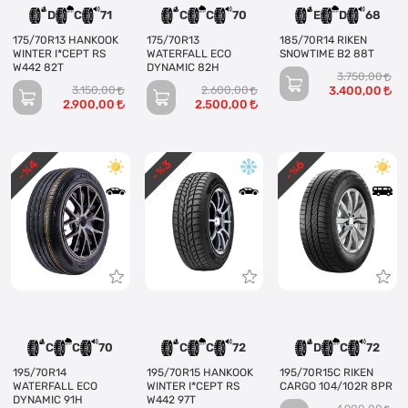
D
C
71
C
C
70
E
D
68
175/70R13 HANKOOK
175/70R13
185/70R14 RIKEN
WINTER I*CEPT RS
WATERFALL ECO
SNOWTIME B2 88T
W442 82T
DYNAMIC 82H
3.750,00
3.150,00
2.600,00
3.400,00
2.900,00
2.500,00
4
3
6
- %
- %
- %
C
C
70
C
C
72
D
C
72
195/70R14
195/70R15 HANKOOK
195/70R15C RIKEN
WATERFALL ECO
WINTER I*CEPT RS
CARGO 104/102R 8PR
DYNAMIC 91H
W442 97T