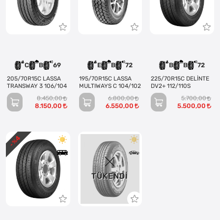
C
B
69
E
B
72
B
B
72
205/70R15C LASSA
195/70R15C LASSA
225/70R15C DELİNTE
TRANSWAY 3 106/104
MULTIWAYS C 104/102
DV2+ 112/110S
8.450,00
6.800,00
5.700,00
8.150,00
6.550,00
5.500,00
4
- %
TÜKENDI