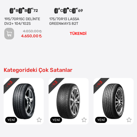
B
B
72
C
C
69
195/70R15C DELİNTE
175/70R13 LASSA
DV2+ 104/102S
GREENWAYS 82T
4.850,00
TÜKENDİ
4.650,00
Kategorideki Çok Satanlar
3
3
3
- %
- %
- %
YENI
YENI
YENI