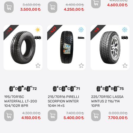
4.900,00
3.650,00
4.400,00
4.600,00
3.500,00
4.250,00
27
3
3
- %
- %
- %
D
A
72
C
C
71
E
B
75
195/70R15C
215/70R16 PIRELLI
225/70R15C LASSA
WATERFALL LT-200
SCORPION WINTER
WINTUS 2 116/114
104/102R 8PR
104H M+S
10PR
4.300,00
7.400,00
8.000,00
4.150,00
5.400,00
7.700,00