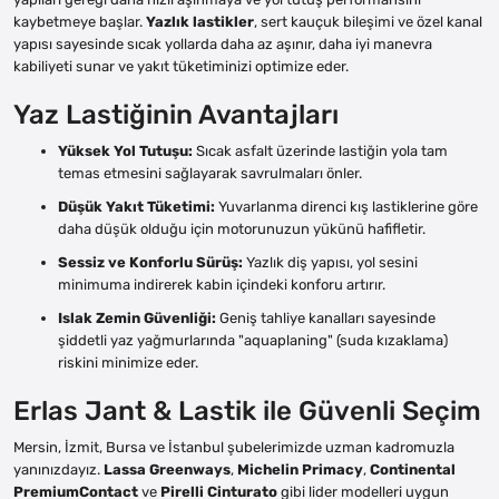
kaybetmeye başlar.
Yazlık lastikler
, sert kauçuk bileşimi ve özel kanal
yapısı sayesinde sıcak yollarda daha az aşınır, daha iyi manevra
kabiliyeti sunar ve yakıt tüketiminizi optimize eder.
Yaz Lastiğinin Avantajları
Yüksek Yol Tutuşu:
Sıcak asfalt üzerinde lastiğin yola tam
temas etmesini sağlayarak savrulmaları önler.
Düşük Yakıt Tüketimi:
Yuvarlanma direnci kış lastiklerine göre
daha düşük olduğu için motorunuzun yükünü hafifletir.
Sessiz ve Konforlu Sürüş:
Yazlık diş yapısı, yol sesini
minimuma indirerek kabin içindeki konforu artırır.
Islak Zemin Güvenliği:
Geniş tahliye kanalları sayesinde
şiddetli yaz yağmurlarında "aquaplaning" (suda kızaklama)
riskini minimize eder.
Erlas Jant & Lastik ile Güvenli Seçim
Mersin, İzmit, Bursa ve İstanbul şubelerimizde uzman kadromuzla
yanınızdayız.
Lassa Greenways
,
Michelin Primacy
,
Continental
PremiumContact
ve
Pirelli Cinturato
gibi lider modelleri uygun