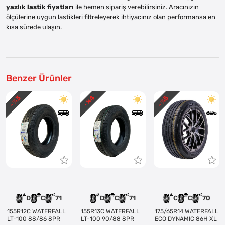
yazlık lastik fiyatları
ile hemen sipariş verebilirsiniz. Aracınızın
ölçülerine uygun lastikleri filtreleyerek ihtiyacınız olan performansa en
kısa sürede ulaşın.
Benzer Ürünler
3
4
5
- %
- %
- %
D
C
71
D
C
71
C
C
70
155R12C WATERFALL
155R13C WATERFALL
175/65R14 WATERFALL
LT-100 88/86 8PR
LT-100 90/88 8PR
ECO DYNAMIC 86H XL