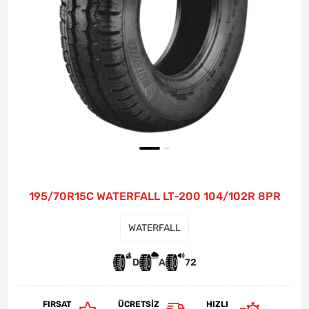
195/70R15C WATERFALL LT-200 104/102R 8PR
WATERFALL
D
A
72
FIRSAT
ÜCRETSIZ
HIZLI