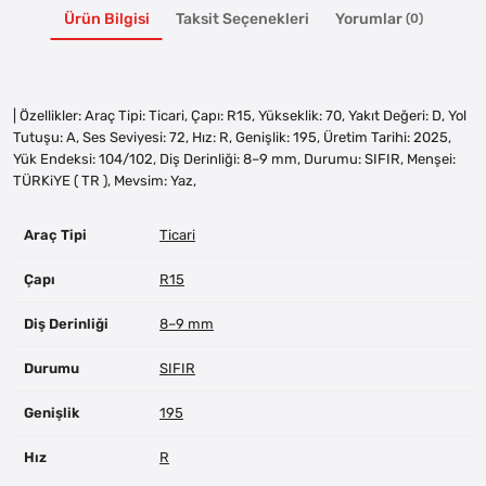
Ürün Bilgisi
Taksit Seçenekleri
Yorumlar
(0)
| Özellikler: Araç Tipi: Ticari, Çapı: R15, Yükseklik: 70, Yakıt Değeri: D, Yol
Tutuşu: A, Ses Seviyesi: 72, Hız: R, Genişlik: 195, Üretim Tarihi: 2025,
Yük Endeksi: 104/102, Diş Derinliği: 8–9 mm, Durumu: SIFIR, Menşei:
TÜRKiYE ( TR ), Mevsim: Yaz,
Araç Tipi
Ticari
Çapı
R15
Diş Derinliği
8–9 mm
Durumu
SIFIR
Genişlik
195
Hız
R