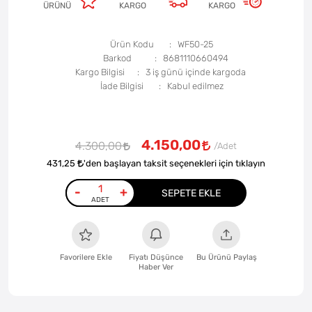
ÜRÜNÜ
KARGO
KARGO
Ürün Kodu
WF50-25
Barkod
8681110660494
Kargo Bilgisi
3 iş günü içinde kargoda
İade Bilgisi
4.150,00
4.300,00
431,25
'den başlayan taksit seçenekleri için tıklayın
-
+
SEPETE EKLE
Favorilere Ekle
Fiyatı Düşünce
Bu Ürünü Paylaş
Haber Ver