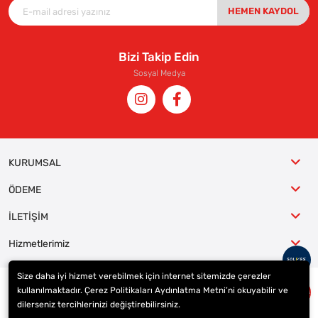
HEMEN KAYDOL
Bizi Takip Edin
Sosyal Medya
KURUMSAL
ÖDEME
İLETİŞİM
Hizmetlerimiz
Size daha iyi hizmet verebilmek için internet sitemizde çerezler
kullanılmaktadır. Çerez Politikaları Aydınlatma Metni’ni okuyabilir ve
© 2023
ER-LAS Oto Jant ve Lastik - Yunus ULAŞ
. Tüm hakları saklıdır.
dilerseniz tercihlerinizi değiştirebilirsiniz.