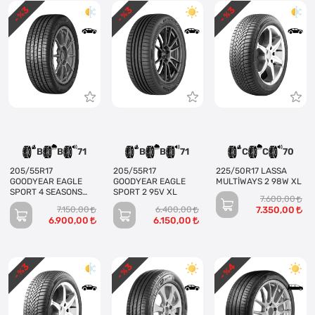
3
3
3
- %
- %
- %
B
B
71
B
B
71
C
C
70
205/55R17
205/55R17
225/50R17 LASSA
GOODYEAR EAGLE
GOODYEAR EAGLE
MULTİWAYS 2 98W XL
SPORT 4 SEASONS
SPORT 2 95V XL
7.600,00
95V XL
7.150,00
6.400,00
7.350,00
6.900,00
6.150,00
3
3
4
- %
- %
- %