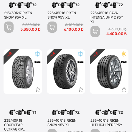
D
C
72
D
C
72
C
A
72
215/50R17 RIKEN
225/45R18 RİKEN
225/45R18 SAVA
SNOW 95V XL
SNOW 95V XL
INTENSA UHP 2 95Y
XL
5.550,00
6.400,00
5.350,00
6.100,00
4.600,00
4.400,00
4
3
2
- %
- %
- %
C
B
71
D
C
72
C
C
72
235/40R18
235/40R18 RIKEN
235/40R18 RIKEN
GOODYEAR
SNOW 95V XL
ULT.HIGH PERF.95Y
ULTRAGRIP