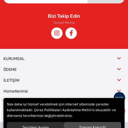
Bizi Takip Edin
Sosyal Medya
KURUMSAL
ÖDEME
İLETİŞİM
Hizmetlerimiz
Size daha iyi hizmet verebilmek için internet sitemizde çerezler
kullanılmaktadır. Çerez Politikaları Aydınlatma Metni’ni okuyabilir ve
© 2023
ER-LAS Oto Jant ve Lastik - Yunus ULAŞ
. Tüm hakları saklıdır.
dilerseniz tercihlerinizi değiştirebilirsiniz.
Site tasarımı tarafımızdan yapılmıştır.
Tercihleri Ayarla
Tümünü Kabul Et