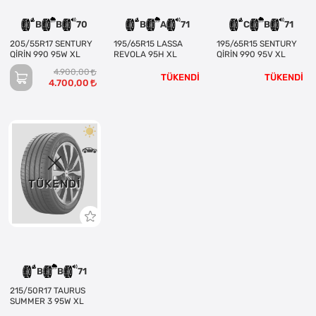
B
B
70
B
A
71
C
B
71
205/55R17 SENTURY
195/65R15 LASSA
195/65R15 SENTURY
QİRİN 990 95W XL
REVOLA 95H XL
QİRİN 990 95V XL
4.900,00
TÜKENDİ
TÜKENDİ
4.700,00
TÜKENDI
B
B
71
215/50R17 TAURUS
SUMMER 3 95W XL