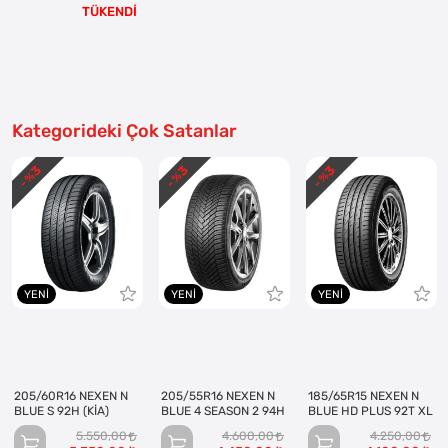
TÜKENDİ
Kategorideki Çok Satanlar
3
3
3
- %
- %
- %
YENI
YENI
YENI
205/60R16 NEXEN N
205/55R16 NEXEN N
185/65R15 NEXEN N
BLUE S 92H (KİA)
BLUE 4 SEASON 2 94H
BLUE HD PLUS 92T XL
5.550,00
4.600,00
4.250,00