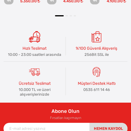
5.350,00
4.450,00
4.100,00
Hızlı Teslimat
%100 Güvenli Alışveriş
10:00 - 23:00 saatleri arasında
256Bit SSL ile
Ücretsiz Teslimat
Müşteri Destek Hattı
10.000 TL ve üzeri
0535 611 14 46
alışverişlerinizde
Abone Olun
Fırsatları kaçırmayın
HEMEN KAYDOL