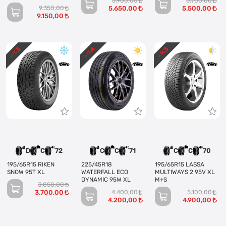
5.900,00
5.700,00
PERFORMANS 95V XL
9.350,00
5.650,00
5.500,00
9.150,00
3
4
3
- %
- %
- %
D
C
72
C
C
71
C
C
70
195/65R15 RIKEN
225/45R18
195/65R15 LASSA
SNOW 95T XL
WATERFALL ECO
MULTIWAYS 2 95V XL
DYNAMIC 95W XL
M+S
3.850,00
3.700,00
4.400,00
5.100,00
4.200,00
4.900,00