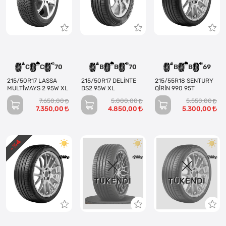
C
C
70
B
B
70
B
B
69
215/50R17 LASSA
215/50R17 DELİNTE
215/55R18 SENTURY
MULTİWAYS 2 95W XL
DS2 95W XL
QİRİN 990 95T
7.650,00
5.000,00
5.550,00
7.350,00
4.850,00
5.300,00
4
- %
TÜKENDI
TÜKENDI