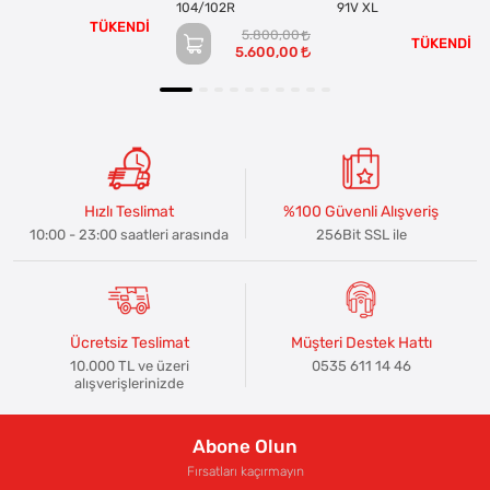
104/102R
91V XL
TÜKENDİ
5.800,00
TÜKENDİ
5.600,00
Hızlı Teslimat
%100 Güvenli Alışveriş
10:00 - 23:00 saatleri arasında
256Bit SSL ile
Ücretsiz Teslimat
Müşteri Destek Hattı
10.000 TL ve üzeri
0535 611 14 46
alışverişlerinizde
Abone Olun
Fırsatları kaçırmayın