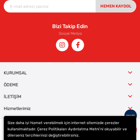
HEMEN KAYDOL
Bizi Takip Edin
Sosyal Medya
KURUMSAL
ÖDEME
İLETİŞİM
Hizmetlerimiz
Size daha iyi hizmet verebilmek için internet sitemizde çerezler
kullanılmaktadır. Çerez Politikaları Aydınlatma Metni’ni okuyabilir ve
© 2023
ER-LAS Oto Jant ve Lastik - Yunus ULAŞ
. Tüm hakları saklıdır.
dilerseniz tercihlerinizi değiştirebilirsiniz.