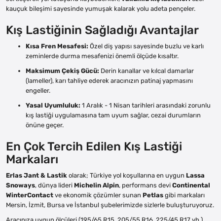
kauçuk bileşimi sayesinde yumuşak kalarak yolu adeta pençeler.
Kış Lastiğinin Sağladığı Avantajlar
Kısa Fren Mesafesi:
Özel diş yapısı sayesinde buzlu ve karlı
zeminlerde durma mesafenizi önemli ölçüde kısaltır.
Maksimum Çekiş Gücü:
Derin kanallar ve kılcal damarlar
(lameller), karı tahliye ederek aracınızın patinaj yapmasını
engeller.
Yasal Uyumluluk:
1 Aralık - 1 Nisan tarihleri arasındaki zorunlu
kış lastiği uygulamasına tam uyum sağlar, cezai durumların
önüne geçer.
En Çok Tercih Edilen Kış Lastiği
Markaları
Erlas Jant & Lastik
olarak; Türkiye yol koşullarına en uygun
Lassa
Snoways
, dünya lideri
Michelin Alpin
, performans devi
Continental
WinterContact
ve ekonomik çözümler sunan
Petlas
gibi markaları
Mersin, İzmit, Bursa ve İstanbul şubelerimizde sizlerle buluşturuyoruz.
Aracınıza uygun ölçüleri (195/65 R15, 205/55 R16, 225/45 R17 vb.)