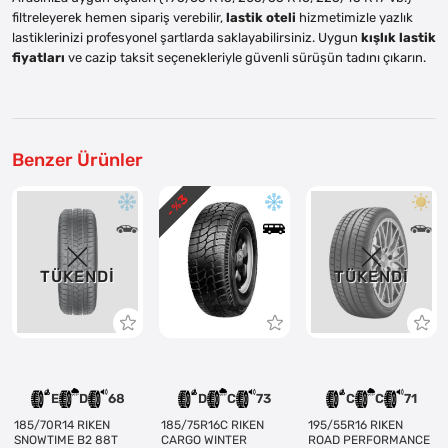
filtreleyerek hemen sipariş verebilir,
lastik oteli
hizmetimizle yazlık
lastiklerinizi profesyonel şartlarda saklayabilirsiniz. Uygun
kışlık lastik
fiyatları
ve cazip taksit seçenekleriyle güvenli sürüşün tadını çıkarın.
Benzer Ürünler
3
- %
TÜKENDI
TÜKENDI
E
D
68
D
C
73
C
C
71
185/70R14 RIKEN
185/75R16C RIKEN
195/55R16 RIKEN
SNOWTIME B2 88T
CARGO WINTER
ROAD PERFORMANCE