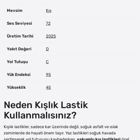
Mevsim
Kış
Ses Seviyesi
72
Üretim Tarihi
2025
Yakıt Değeri
D
Yol Tutuşu
C
Yük Endeksi
95
Yükseklik
45
Neden Kışlık Lastik
Kullanmalısınız?
Kışlık lastikler, sadece kar üzerinde değil, soğuk asfalt ve ıslak
zeminlerde de hayati önem taşır. Yaz lastikleri soğuk havada
sertleşerek yol tutuşunu kaybederken,
vakumlu kış lastikleri
özel