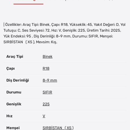
| Özellikler: Araç Tipi: Binek, Çapı: R18, Yükseklik: 45, Yakıt Değeri: D, Yol
Tutuşu: C, Ses Seviyesi: 72, Hız: V, Genişlik: 225, Üretim Tarihi: 2025,
Yük Endeksi: 95 , Diş Derinliği: 8–9 mm, Durumu: SIFIR, Menşei:
SIRBİSTAN ( XS ), Mevsim: Kış,
Araç Tipi
Binek
Çapı
R18
Diş Derinliği
8–9 mm
Durumu
SIFIR
Genişlik
225
Hız
V
Menşei
SIRBİSTAN ( XS )