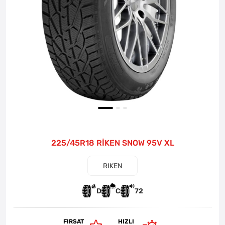
225/45R18 RİKEN SNOW 95V XL
RIKEN
D
C
72
FIRSAT
HIZLI