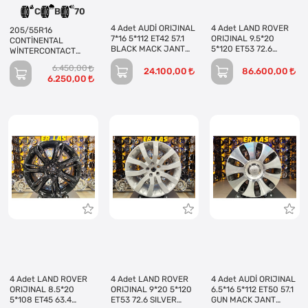
C
B
70
4 Adet AUDİ ORIJINAL
4 Adet LAND ROVER
205/55R16
7*16 5*112 ET42 57.1
ORIJINAL 9.5*20
CONTİNENTAL
BLACK MACK JANT
5*120 ET53 72.6
WİNTERCONTACT
REVİZE EDİLMİŞ
SILVER JANT REVİZE
TS870 91T
6.450,00
(Takım)
EDİLMİŞ (Takım)
24.100,00
86.600,00
6.250,00
4 Adet LAND ROVER
4 Adet LAND ROVER
4 Adet AUDİ ORIJINAL
ORIJINAL 8.5*20
ORIJINAL 9*20 5*120
6.5*16 5*112 ET50 57.1
5*108 ET45 63.4
ET53 72.6 SILVER
GUN MACK JANT