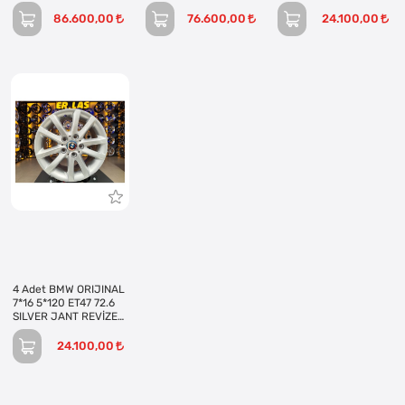
BLACK JANT REVİZE
JANT REVİZE EDİLMİŞ
REVİZE EDİLMİŞ
EDİLMİŞ (Takım)
(Takım)
(Takım)
86.600,00
76.600,00
24.100,00
4 Adet BMW ORIJINAL
7*16 5*120 ET47 72.6
SILVER JANT REVİZE
EDİLMİŞ (Takım)
24.100,00