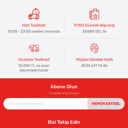
Hızlı Teslimat
%100 Güvenli Alışveriş
10:00 - 23:00 saatleri arasında
256Bit SSL ile
Ücretsiz Teslimat
Müşteri Destek Hattı
10.000 TL ve üzeri
0535 611 14 46
alışverişlerinizde
Abone Olun
Fırsatları kaçırmayın
HEMEN KAYDOL
Bizi Takip Edin