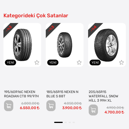
Kategorideki Çok Satanlar
3
3
4
- %
- %
- %
YENI
YENI
YENI
195/60R16C NEXEN
185/65R15 NEXEN N
205/65R15
ROADIAN CT8 99/97H
BLUE S 88T
WATERFALL SNOW
HİLL 3 99H XL
6.800,00
4.050,00
6.550,00
3.900,00
4.900,00
4.700,00