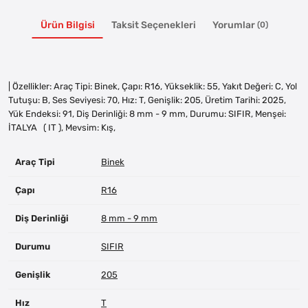
Ürün Bilgisi
Taksit Seçenekleri
Yorumlar
(0)
| Özellikler: Araç Tipi: Binek, Çapı: R16, Yükseklik: 55, Yakıt Değeri: C, Yol
Tutuşu: B, Ses Seviyesi: 70, Hız: T, Genişlik: 205, Üretim Tarihi: 2025,
Yük Endeksi: 91, Diş Derinliği: 8 mm - 9 mm, Durumu: SIFIR, Menşei:
İTALYA ( IT ), Mevsim: Kış,
Araç Tipi
Binek
Çapı
R16
Diş Derinliği
8 mm - 9 mm
Durumu
SIFIR
Genişlik
205
Hız
T