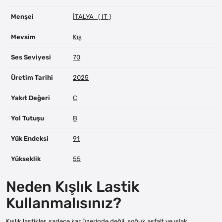
Menşei
İTALYA ( IT )
Mevsim
Kış
Ses Seviyesi
70
Üretim Tarihi
2025
Yakıt Değeri
C
Yol Tutuşu
B
Yük Endeksi
91
Yükseklik
55
Neden Kışlık Lastik
Kullanmalısınız?
Kışlık lastikler, sadece kar üzerinde değil, soğuk asfalt ve ıslak