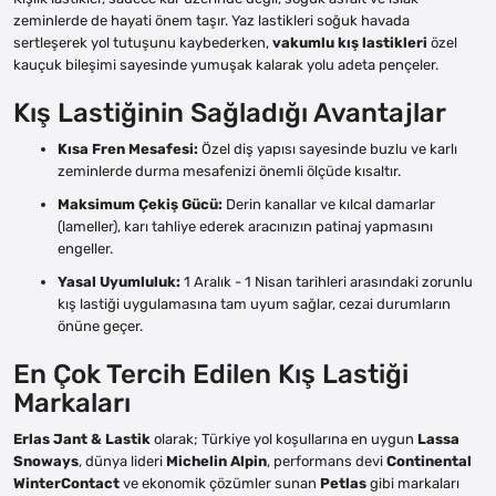
zeminlerde de hayati önem taşır. Yaz lastikleri soğuk havada
sertleşerek yol tutuşunu kaybederken,
vakumlu kış lastikleri
özel
kauçuk bileşimi sayesinde yumuşak kalarak yolu adeta pençeler.
Kış Lastiğinin Sağladığı Avantajlar
Kısa Fren Mesafesi:
Özel diş yapısı sayesinde buzlu ve karlı
zeminlerde durma mesafenizi önemli ölçüde kısaltır.
Maksimum Çekiş Gücü:
Derin kanallar ve kılcal damarlar
(lameller), karı tahliye ederek aracınızın patinaj yapmasını
engeller.
Yasal Uyumluluk:
1 Aralık - 1 Nisan tarihleri arasındaki zorunlu
kış lastiği uygulamasına tam uyum sağlar, cezai durumların
önüne geçer.
En Çok Tercih Edilen Kış Lastiği
Markaları
Erlas Jant & Lastik
olarak; Türkiye yol koşullarına en uygun
Lassa
Snoways
, dünya lideri
Michelin Alpin
, performans devi
Continental
WinterContact
ve ekonomik çözümler sunan
Petlas
gibi markaları