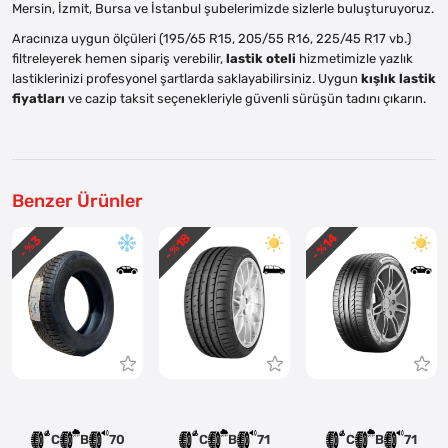
Mersin, İzmit, Bursa ve İstanbul şubelerimizde sizlerle buluşturuyoruz.
Aracınıza uygun ölçüleri (195/65 R15, 205/55 R16, 225/45 R17 vb.)
filtreleyerek hemen sipariş verebilir,
lastik oteli
hizmetimizle yazlık
lastiklerinizi profesyonel şartlarda saklayabilirsiniz. Uygun
kışlık lastik
fiyatları
ve cazip taksit seçenekleriyle güvenli sürüşün tadını çıkarın.
Benzer Ürünler
18
14
3
- %
- %
- %
C
B
70
C
B
71
C
B
71