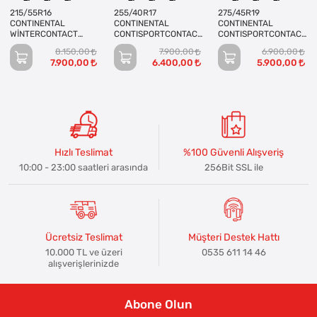
215/55R16
255/40R17
275/45R19
CONTINENTAL
CONTINENTAL
CONTINENTAL
WİNTERCONTACT
CONTISPORTCONTACT
CONTISPORTCONTACT
TS870 93H
3 94V
5 SUV 108V
8.150,00
7.900,00
6.900,00
7.900,00
6.400,00
5.900,00
Hızlı Teslimat
%100 Güvenli Alışveriş
10:00 - 23:00 saatleri arasında
256Bit SSL ile
Ücretsiz Teslimat
Müşteri Destek Hattı
10.000 TL ve üzeri
0535 611 14 46
alışverişlerinizde
Abone Olun