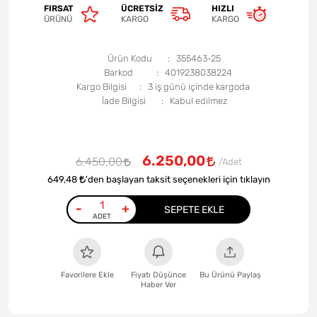
FIRSAT
ÜCRETSIZ
HIZLI
ÜRÜNÜ
KARGO
KARGO
Ürün Kodu
355463-25
Barkod
4019238038224
Kargo Bilgisi
3 iş günü içinde kargoda
İade Bilgisi
6.250,00
6.450,00
649,48
'den başlayan taksit seçenekleri için tıklayın
-
+
SEPETE EKLE
Favorilere Ekle
Fiyatı Düşünce
Bu Ürünü Paylaş
Haber Ver