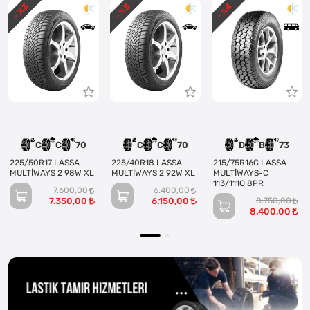
3
3
4
- %
- %
- %
C
C
70
C
C
70
D
B
73
225/50R17 LASSA
225/40R18 LASSA
215/75R16C LASSA
MULTİWAYS 2 98W XL
MULTİWAYS 2 92W XL
MULTİWAYS-C
113/111Q 8PR
7.600,00
6.400,00
7.350,00
6.150,00
8.750,00
8.400,00