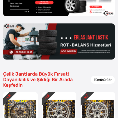
Çelik Jantlarda Büyük Fırsat!
Dayanıklılık ve Şıklığı Bir Arada
Tümünü Gör
Keşfedin
2
2
2
- %
- %
- %