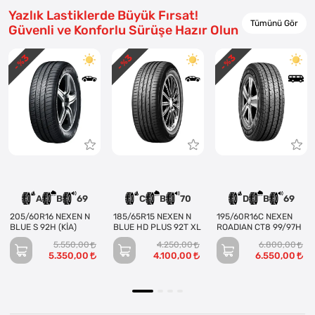
Yazlık Lastiklerde Büyük Fırsat!
Tümünü Gör
Güvenli ve Konforlu Sürüşe Hazır Olun
3
3
3
- %
- %
- %
A
B
69
C
B
70
D
B
69
205/60R16 NEXEN N
185/65R15 NEXEN N
195/60R16C NEXEN
BLUE S 92H (KİA)
BLUE HD PLUS 92T XL
ROADIAN CT8 99/97H
5.550,00
4.250,00
6.800,00
5.350,00
4.100,00
6.550,00