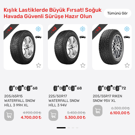
Kışlık Lastiklerde Büyük Fırsat! Soğuk
Tümünü Gör
Havada Güvenli Sürüşe Hazır Olun
4
3
2
- %
- %
- %
D
C
68
D
C
68
D
C
72
205/65R15
225/50R17
205/55R17 RIKEN
WATERFALL SNOW
WATERFALL SNOW
SNOW 95V XL
HİLL 3 99H XL
HİLL 3 94V
6.300,00
4.900,00
5.450,00
6.100,00
4.700,00
5.300,00