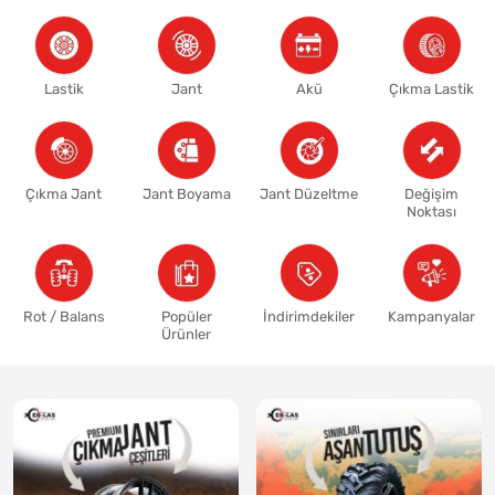
Lastik
Jant
Akü
Çıkma Lastik
Çıkma Jant
Jant Boyama
Jant Düzeltme
Değişim
Noktası
Rot / Balans
Popüler
İndirimdekiler
Kampanyalar
Ürünler