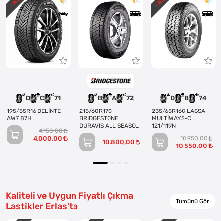
- %
- %
D
C
71
B
A
72
D
B
74
195/55R16 DELİNTE
215/60R17C
235/65R16C LASSA
AW7 87H
BRIDGESTONE
MULTİWAYS-C
DURAVIS ALL SEASON
121/119N
4.150,00
EVO 109/107T
4.000,00
10.950,00
10.800,00
10.550,00
Kaliteli ve Uygun Fiyatlı Çıkma
Tümünü Gör
Lastikler Erlas’ta