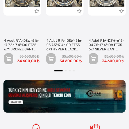
4 Adet R1A-DSW-616-
4 Adet R1A- DSW-616-
4 Adet R1A-DSW-616-
17 7.5*17 4*100 ET35
05 7.5*17 4*100 ET35
04 7.5*17 4*108 ET35
67.1 BRONZE JANT
67.1 HYPER BLACK
67.1 SILVER JANT
(Takım)
JANT (Takım)
(Takım)
35.600,00
35.600,00
35.600,00
34.600,00
34.600,00
34.600,00