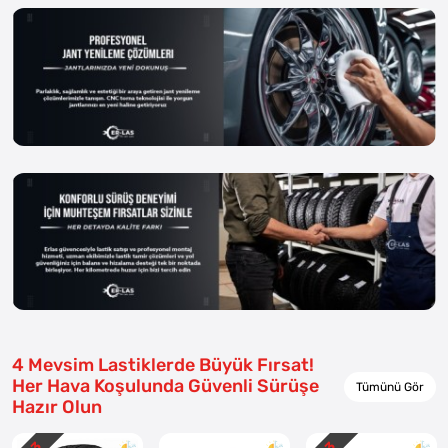
4 Mevsim Lastiklerde Büyük Fırsat!
Her Hava Koşulunda Güvenli Sürüşe
Tümünü Gör
Hazır Olun
3
3