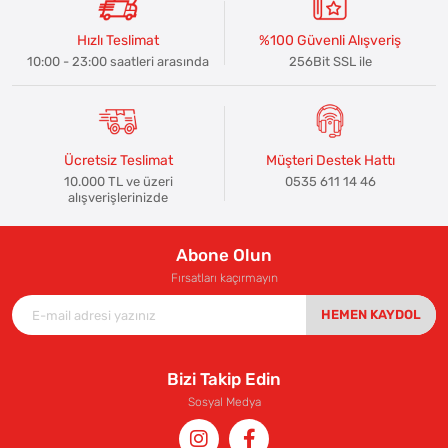
Hızlı Teslimat
%100 Güvenli Alışveriş
10:00 - 23:00 saatleri arasında
256Bit SSL ile
Ücretsiz Teslimat
Müşteri Destek Hattı
10.000 TL ve üzeri
0535 611 14 46
alışverişlerinizde
Abone Olun
Fırsatları kaçırmayın
HEMEN KAYDOL
Bizi Takip Edin
Sosyal Medya