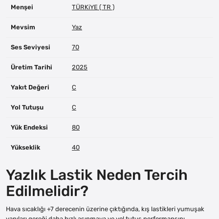
Menşei
TÜRKiYE ( TR )
Mevsim
Yaz
Ses Seviyesi
70
Üretim Tarihi
2025
Yakıt Değeri
C
Yol Tutuşu
C
Yük Endeksi
80
Yükseklik
40
Yazlık Lastik Neden Tercih
Edilmelidir?
Hava sıcaklığı +7 derecenin üzerine çıktığında, kış lastikleri yumuşak
yapıları gereği daha hızlı aşınmaya ve yol tutuş performansını