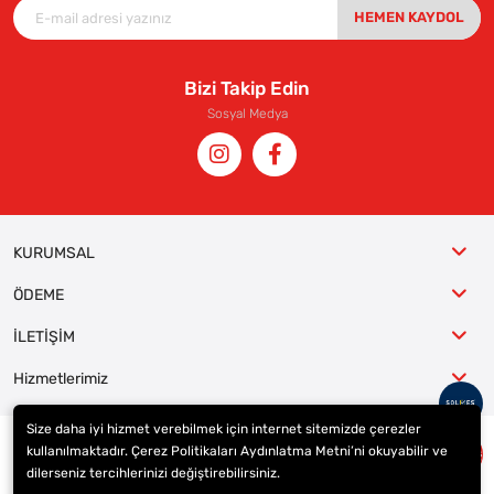
HEMEN KAYDOL
Bizi Takip Edin
Sosyal Medya
KURUMSAL
ÖDEME
İLETİŞİM
Hizmetlerimiz
Size daha iyi hizmet verebilmek için internet sitemizde çerezler
kullanılmaktadır. Çerez Politikaları Aydınlatma Metni’ni okuyabilir ve
© 2023
ER-LAS Oto Jant ve Lastik - Yunus ULAŞ
. Tüm hakları saklıdır.
dilerseniz tercihlerinizi değiştirebilirsiniz.