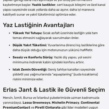
kaybetmeye başlar.
Yazlık lastikler
, sert kauçuk bileşimi ve özel kanal
yapısı sayesinde sıcak yollarda daha az aşınır, daha iyi manevra
kabiliyeti sunar ve yakıt tüketiminizi optimize eder.
Yaz Lastiğinin Avantajları
Yüksek Yol Tutuşu:
Sıcak asfalt üzerinde lastiğin yola tam
temas etmesini sağlayarak savrulmaları önler.
Düşük Yakıt Tüketimi:
Yuvarlanma direnci kış lastiklerine göre
daha düşük olduğu için motorunuzun yükünü hafifletir.
Sessiz ve Konforlu Sürüş:
Yazlık diş yapısı, yol sesini
minimuma indirerek kabin içindeki konforu artırır.
Islak Zemin Güvenliği:
Geniş tahliye kanalları sayesinde
şiddetli yaz yağmurlarında "aquaplaning" (suda kızaklama)
riskini minimize eder.
Erlas Jant & Lastik ile Güvenli Seçim
Mersin, İzmit, Bursa ve İstanbul şubelerimizde uzman kadromuzla
yanınızdayız.
Lassa Greenways
,
Michelin Primacy
,
Continental
PremiumContact
ve
Pirelli Cinturato
gibi lider modelleri uygun