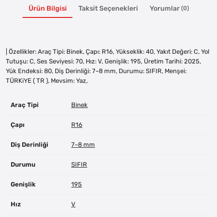
Ürün Bilgisi
Taksit Seçenekleri
Yorumlar
(0)
| Özellikler: Araç Tipi: Binek, Çapı: R16, Yükseklik: 40, Yakıt Değeri: C, Yol
Tutuşu: C, Ses Seviyesi: 70, Hız: V, Genişlik: 195, Üretim Tarihi: 2025,
Yük Endeksi: 80, Diş Derinliği: 7–8 mm, Durumu: SIFIR, Menşei:
TÜRKiYE ( TR ), Mevsim: Yaz,
Araç Tipi
Binek
Çapı
R16
Diş Derinliği
7–8 mm
Durumu
SIFIR
Genişlik
195
Hız
V