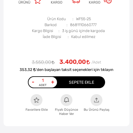
ÜRÜNÜ
KARGO
KARGO
Ürün Kodu
WF55-25
Barkod
8681110660777
Kargo Bilgisi
3 iş günü içinde kargoda
İade Bilgisi
3.400,00
3.550,00
353,32
'den başlayan taksit seçenekleri için tıklayın
-
+
SEPETE EKLE
Favorilere Ekle
Fiyatı Düşünce
Bu Ürünü Paylaş
Haber Ver