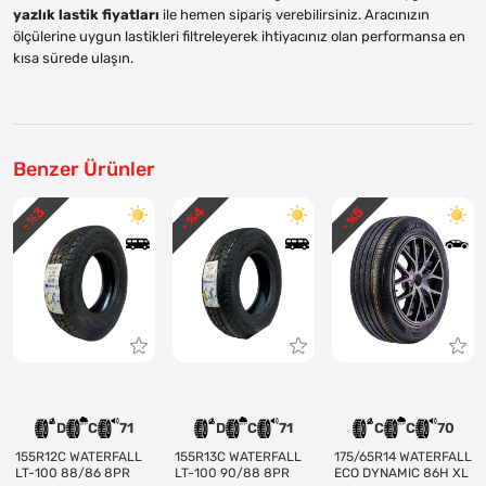
yazlık lastik fiyatları
ile hemen sipariş verebilirsiniz. Aracınızın
ölçülerine uygun lastikleri filtreleyerek ihtiyacınız olan performansa en
kısa sürede ulaşın.
Benzer Ürünler
3
4
5
- %
- %
- %
D
C
71
D
C
71
C
C
70
155R12C WATERFALL
155R13C WATERFALL
175/65R14 WATERFALL
LT-100 88/86 8PR
LT-100 90/88 8PR
ECO DYNAMIC 86H XL