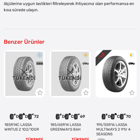
ölçülerine uygun lastikleri filtreleyerek ihtiyacınız olan performansa en
kısa sürede ulaşın.
Benzer Ürünler
3
- %
TÜKENDI
TÜKENDI
D
D
72
D
C
69
D
C
70
185R14C LASSA
185/65R14 LASSA
195/55R16 LASSA
WINTUS 2 102/100R
GREENWAYS 86H
MULTIWAYS 2 91V 4
SEASONS
TÜKENDİ
TÜKENDİ