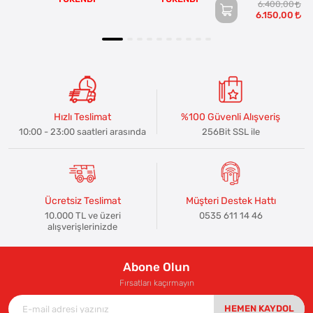
6.400,00
6.150,00
Hızlı Teslimat
%100 Güvenli Alışveriş
10:00 - 23:00 saatleri arasında
256Bit SSL ile
Ücretsiz Teslimat
Müşteri Destek Hattı
10.000 TL ve üzeri
0535 611 14 46
alışverişlerinizde
Abone Olun
Fırsatları kaçırmayın
HEMEN KAYDOL