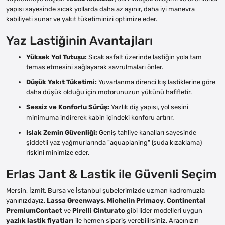
yapısı sayesinde sıcak yollarda daha az aşınır, daha iyi manevra
kabiliyeti sunar ve yakıt tüketiminizi optimize eder.
Yaz Lastiğinin Avantajları
Yüksek Yol Tutuşu:
Sıcak asfalt üzerinde lastiğin yola tam
temas etmesini sağlayarak savrulmaları önler.
Düşük Yakıt Tüketimi:
Yuvarlanma direnci kış lastiklerine göre
daha düşük olduğu için motorunuzun yükünü hafifletir.
Sessiz ve Konforlu Sürüş:
Yazlık diş yapısı, yol sesini
minimuma indirerek kabin içindeki konforu artırır.
Islak Zemin Güvenliği:
Geniş tahliye kanalları sayesinde
şiddetli yaz yağmurlarında "aquaplaning" (suda kızaklama)
riskini minimize eder.
Erlas Jant & Lastik ile Güvenli Seçim
Mersin, İzmit, Bursa ve İstanbul şubelerimizde uzman kadromuzla
yanınızdayız.
Lassa Greenways
,
Michelin Primacy
,
Continental
PremiumContact
ve
Pirelli Cinturato
gibi lider modelleri uygun
yazlık lastik fiyatları
ile hemen sipariş verebilirsiniz. Aracınızın