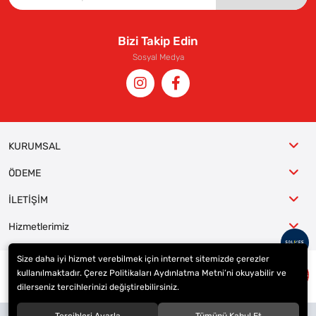
Bizi Takip Edin
Sosyal Medya
KURUMSAL
ÖDEME
İLETİŞİM
Hizmetlerimiz
Size daha iyi hizmet verebilmek için internet sitemizde çerezler
kullanılmaktadır. Çerez Politikaları Aydınlatma Metni’ni okuyabilir ve
© 2023
ER-LAS Oto Jant ve Lastik - Yunus ULAŞ
. Tüm hakları saklıdır.
dilerseniz tercihlerinizi değiştirebilirsiniz.
Site tasarımı tarafımızdan yapılmıştır.