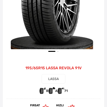
195/65R15 LASSA REVOLA 91V
LASSA
B
A
71
FIRSAT
HIZLI