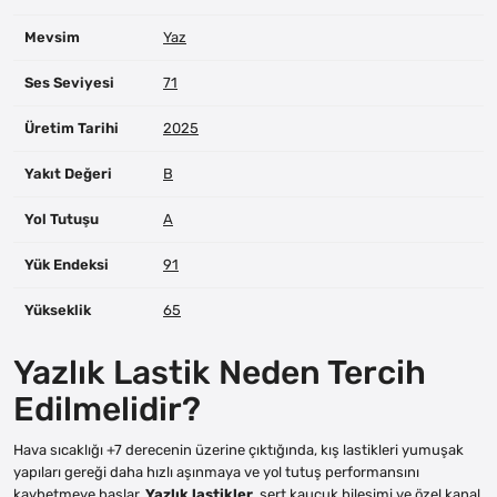
Mevsim
Yaz
Ses Seviyesi
71
Üretim Tarihi
2025
Yakıt Değeri
B
Yol Tutuşu
A
Yük Endeksi
91
Yükseklik
65
Yazlık Lastik Neden Tercih
Edilmelidir?
Hava sıcaklığı +7 derecenin üzerine çıktığında, kış lastikleri yumuşak
yapıları gereği daha hızlı aşınmaya ve yol tutuş performansını
kaybetmeye başlar.
Yazlık lastikler
, sert kauçuk bileşimi ve özel kanal