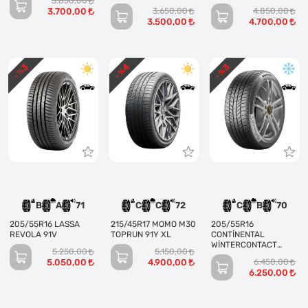
3.850,00
PERFORMANCE (4
3.700,00
3.650,00
4.850,00
KANAL)
3.500,00
4.700,00
3
4
3
- %
- %
- %
B
A
71
C
C
72
C
B
70
205/55R16 LASSA
215/45R17 MOMO M30
205/55R16
REVOLA 91V
TOPRUN 91Y XL
CONTİNENTAL
WİNTERCONTACT
5.250,00
5.150,00
TS870 91T
5.050,00
4.900,00
6.450,00
6.250,00