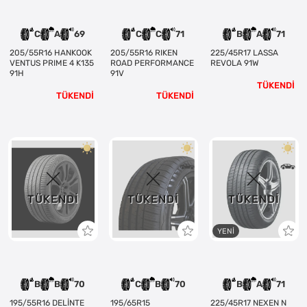
C
A
69
C
C
71
B
A
71
205/55R16 HANKOOK
205/55R16 RIKEN
225/45R17 LASSA
VENTUS PRIME 4 K135
ROAD PERFORMANCE
REVOLA 91W
91H
91V
TÜKENDİ
TÜKENDİ
TÜKENDİ
TÜKENDI
TÜKENDI
TÜKENDI
YENI
B
B
70
C
B
70
B
A
71
195/55R16 DELİNTE
195/65R15
225/45R17 NEXEN N