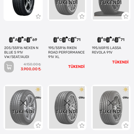
TÜKENDI
TÜKENDI
A
A
69
C
C
71
B
A
71
205/55R16 NEXEN N
195/55R16 RIKEN
195/65R15 LASSA
BLUE S 91V
ROAD PERFORMANCE
REVOLA 91V
VW/SEAT/AUDI
91V XL
TÜKENDİ
4.150,00
TÜKENDİ
3.900,00
TÜKENDI
TÜKENDI
TÜKENDI