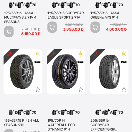
D
C
70
B
C
70
C
C
70
195/55R16 LASSA
195/65R15 GOODYEAR
195/65R15 LASSA
MULTIWAYS 2 91V 4
EAGLE SPORT 2 91V
GREENWAYS 91H
SEASONS
4.000,00
4.150,00
6.400,00
3.850,00
4.000,00
6.150,00
3
4
3
- %
- %
- %
D
C
70
C
C
70
B
A
70
195/65R15 RIKEN ALL
195/70R14
205/55R16
SEASON 91H
WATERFALL ECO
GOODYEAR
DYNAMIC 91H
EFFICIENTGRIP