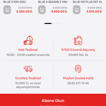
BLUE S 92H (KİA)
BLUE 4 SEASON 2 94H
BLUE HD PLUS 92T XL
5.550,00
4.600,00
4.250,00
5.350,00
4.450,00
4.100,00
Hızlı Teslimat
%100 Güvenli Alışveriş
10:00 - 23:00 saatleri arasında
256Bit SSL ile
Ücretsiz Teslimat
Müşteri Destek Hattı
10.000 TL ve üzeri
0535 611 14 46
alışverişlerinizde
Abone Olun
Fırsatları kaçırmayın