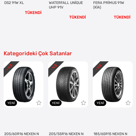
DS2 91W XL
WATERFALL UNİQUE
FERA PRİMUS 91W
UHP 91V
(KİA)
TÜKENDİ
TÜKENDİ
TÜKENDİ
Kategorideki Çok Satanlar
3
3
3
- %
- %
- %
YENI
YENI
YENI
205/60R16 NEXEN N
205/55R16 NEXEN N
185/65R15 NEXEN N