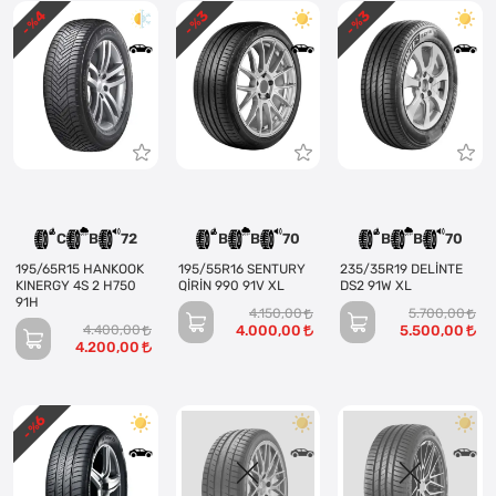
4
3
3
- %
- %
- %
C
B
72
B
B
70
B
B
70
195/65R15 HANKOOK
195/55R16 SENTURY
235/35R19 DELİNTE
KINERGY 4S 2 H750
QİRİN 990 91V XL
DS2 91W XL
91H
4.150,00
5.700,00
4.400,00
4.000,00
5.500,00
4.200,00
6
- %