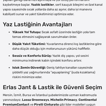
kaybetmeye başlar.
Yazlık lastikler
, sert kauçuk bileşimi ve özel kanal
yapısı sayesinde sıcak yollarda daha az aşınır, daha iyi manevra
kabiliyeti sunar ve yakıt tüketiminizi optimize eder.
Yaz Lastiğinin Avantajları
Yüksek Yol Tutuşu:
Sıcak asfalt üzerinde lastiğin yola tam
temas etmesini sağlayarak savrulmaları önler.
Düşük Yakıt Tüketimi:
Yuvarlanma direnci kış lastiklerine göre
daha düşük olduğu için motorunuzun yükünü hafifletir.
Sessiz ve Konforlu Sürüş:
Yazlık diş yapısı, yol sesini
minimuma indirerek kabin içindeki konforu artırır.
Islak Zemin Güvenliği:
Geniş tahliye kanalları sayesinde
şiddetli yaz yağmurlarında "aquaplaning" (suda kızaklama)
riskini minimize eder.
Erlas Jant & Lastik ile Güvenli Seçim
Mersin, İzmit, Bursa ve İstanbul şubelerimizde uzman kadromuzla
yanınızdayız.
Lassa Greenways
,
Michelin Primacy
,
Continental
PremiumContact
ve
Pirelli Cinturato
gibi lider modelleri uygun