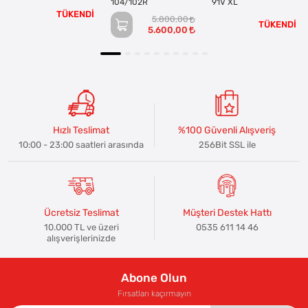
104/102R
91V XL
TÜKENDİ
5.800,00
TÜKENDİ
5.600,00
Hızlı Teslimat
%100 Güvenli Alışveriş
10:00 - 23:00 saatleri arasında
256Bit SSL ile
Ücretsiz Teslimat
Müşteri Destek Hattı
10.000 TL ve üzeri
0535 611 14 46
alışverişlerinizde
Abone Olun
Fırsatları kaçırmayın