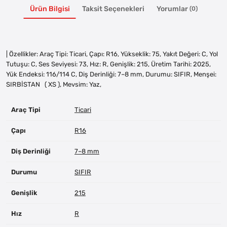
Ürün Bilgisi
Taksit Seçenekleri
Yorumlar
(0)
| Özellikler: Araç Tipi: Ticari, Çapı: R16, Yükseklik: 75, Yakıt Değeri: C, Yol
Tutuşu: C, Ses Seviyesi: 73, Hız: R, Genişlik: 215, Üretim Tarihi: 2025,
Yük Endeksi: 116/114 C, Diş Derinliği: 7–8 mm, Durumu: SIFIR, Menşei:
SIRBİSTAN ( XS ), Mevsim: Yaz,
Araç Tipi
Ticari
Çapı
R16
Diş Derinliği
7–8 mm
Durumu
SIFIR
Genişlik
215
Hız
R