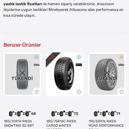
yazlık lastik fiyatları
ile hemen sipariş verebilirsiniz. Aracınızın
ölçülerine uygun lastikleri filtreleyerek ihtiyacınız olan performansa en
kısa sürede ulaşın.
Benzer Ürünler
3
- %
TÜKENDI
TÜKENDI
E
D
68
D
C
73
C
C
71
185/70R14 RIKEN
185/75R16C RIKEN
195/55R16 RIKEN
SNOWTIME B2 88T
CARGO WINTER
ROAD PERFORMANCE