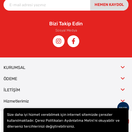
HEMEN KAYDOL
Bizi Takip Edin
Sosyal Medya
KURUMSAL
ÖDEME
İLETİŞİM
Hizmetlerimiz
Size daha iyi hizmet verebilmek için internet sitemizde çerezler
kullanılmaktadır. Çerez Politikaları Aydınlatma Metni’ni okuyabilir ve
© 2023
ER-LAS Oto Jant ve Lastik - Yunus ULAŞ
. Tüm hakları saklıdır.
dilerseniz tercihlerinizi değiştirebilirsiniz.