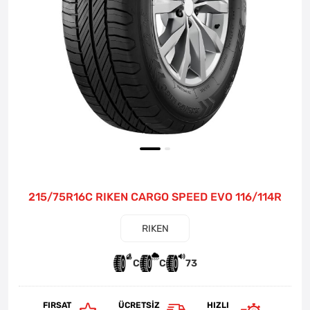
215/75R16C RIKEN CARGO SPEED EVO 116/114R
RIKEN
C
C
73
FIRSAT
ÜCRETSIZ
HIZLI