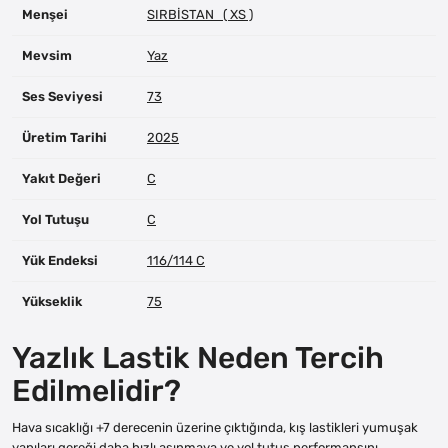
Menşei
SIRBİSTAN ( XS )
Mevsim
Yaz
Ses Seviyesi
73
Üretim Tarihi
2025
Yakıt Değeri
C
Yol Tutuşu
C
Yük Endeksi
116/114 C
Yükseklik
75
Yazlık Lastik Neden Tercih
Edilmelidir?
Hava sıcaklığı +7 derecenin üzerine çıktığında, kış lastikleri yumuşak
yapıları gereği daha hızlı aşınmaya ve yol tutuş performansını