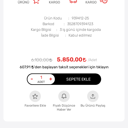
ÜRÜNÜ
KARGO
KARGO
Ürün Kodu
939412-25
Barkod
3528709394123
Kargo Bilgisi
3 iş günü içinde kargoda
İade Bilgisi
5.850,00
6.100,00
607,91
'den başlayan taksit seçenekleri için tıklayın
-
+
SEPETE EKLE
Favorilere Ekle
Fiyatı Düşünce
Bu Ürünü Paylaş
Haber Ver