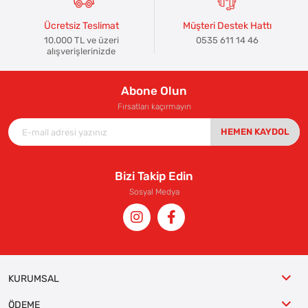
Ücretsiz Teslimat
Müşteri Destek Hattı
10.000 TL ve üzeri
0535 611 14 46
alışverişlerinizde
Abone Olun
Fırsatları kaçırmayın
HEMEN KAYDOL
Bizi Takip Edin
Sosyal Medya
KURUMSAL
ÖDEME