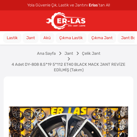
Yola Güvenle Çık, Lastik ve Jantını
Erlas
’tan Al!
Lastik
Jant
Akü
Çıkma Lastik
Çıkma Jant
Jant Bo
Ana Sayfa
Jant
Çelik Jant
4 Adet DY-808 8.5*19 5*112 ET40 BLACK MACK JANT REVİZE
EDİLMİŞ (Takım)