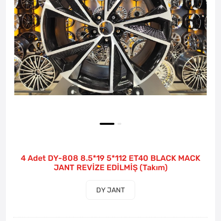
4 Adet DY-808 8.5*19 5*112 ET40 BLACK MACK
JANT REVİZE EDİLMİŞ (Takım)
DY JANT