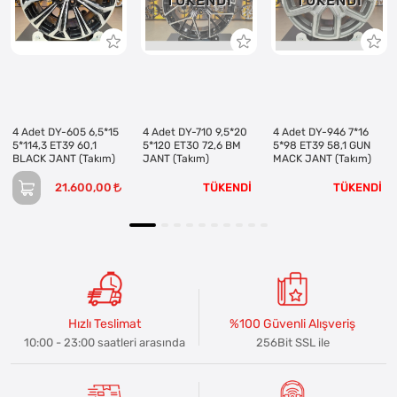
TÜKENDI
TÜKENDI
4 Adet DY-605 6,5*15
4 Adet DY-710 9,5*20
4 Adet DY-946 7*16
5*114,3 ET39 60,1
5*120 ET30 72,6 BM
5*98 ET39 58,1 GUN
BLACK JANT (Takım)
JANT (Takım)
MACK JANT (Takım)
21.600,00
TÜKENDİ
TÜKENDİ
Hızlı Teslimat
%100 Güvenli Alışveriş
10:00 - 23:00 saatleri arasında
256Bit SSL ile