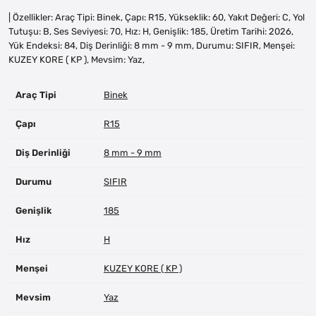
| Özellikler: Araç Tipi: Binek, Çapı: R15, Yükseklik: 60, Yakıt Değeri: C, Yol
Tutuşu: B, Ses Seviyesi: 70, Hız: H, Genişlik: 185, Üretim Tarihi: 2026,
Yük Endeksi: 84, Diş Derinliği: 8 mm - 9 mm, Durumu: SIFIR, Menşei:
KUZEY KORE ( KP ), Mevsim: Yaz,
Araç Tipi
Binek
Çapı
R15
Diş Derinliği
8 mm - 9 mm
Durumu
SIFIR
Genişlik
185
Hız
H
Menşei
KUZEY KORE ( KP )
Mevsim
Yaz