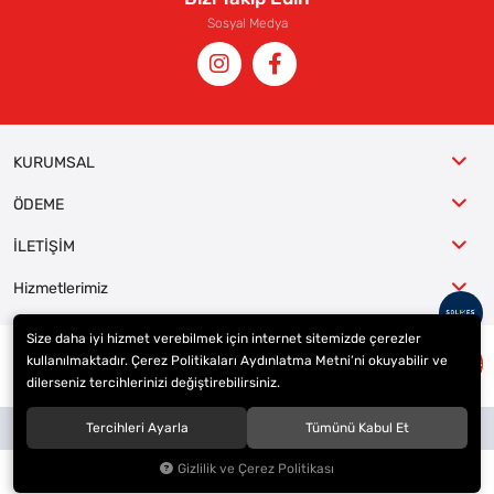
Sosyal Medya
KURUMSAL
ÖDEME
İLETİŞİM
Hizmetlerimiz
Size daha iyi hizmet verebilmek için internet sitemizde çerezler
kullanılmaktadır. Çerez Politikaları Aydınlatma Metni’ni okuyabilir ve
© 2023
ER-LAS Oto Jant ve Lastik - Yunus ULAŞ
. Tüm hakları saklıdır.
dilerseniz tercihlerinizi değiştirebilirsiniz.
Site tasarımı tarafımızdan yapılmıştır.
Tercihleri Ayarla
Tümünü Kabul Et
Gizlilik ve Çerez Politikası
0