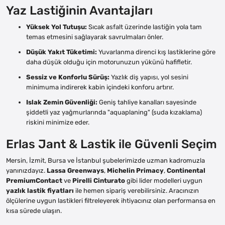
Yaz Lastiğinin Avantajları
Yüksek Yol Tutuşu:
Sıcak asfalt üzerinde lastiğin yola tam
temas etmesini sağlayarak savrulmaları önler.
Düşük Yakıt Tüketimi:
Yuvarlanma direnci kış lastiklerine göre
daha düşük olduğu için motorunuzun yükünü hafifletir.
Sessiz ve Konforlu Sürüş:
Yazlık diş yapısı, yol sesini
minimuma indirerek kabin içindeki konforu artırır.
Islak Zemin Güvenliği:
Geniş tahliye kanalları sayesinde
şiddetli yaz yağmurlarında "aquaplaning" (suda kızaklama)
riskini minimize eder.
Erlas Jant & Lastik ile Güvenli Seçim
Mersin, İzmit, Bursa ve İstanbul şubelerimizde uzman kadromuzla
yanınızdayız.
Lassa Greenways
,
Michelin Primacy
,
Continental
PremiumContact
ve
Pirelli Cinturato
gibi lider modelleri uygun
yazlık lastik fiyatları
ile hemen sipariş verebilirsiniz. Aracınızın
ölçülerine uygun lastikleri filtreleyerek ihtiyacınız olan performansa en
kısa sürede ulaşın.