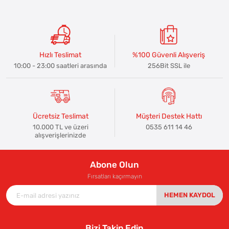
Hızlı Teslimat
%100 Güvenli Alışveriş
10:00 - 23:00 saatleri arasında
256Bit SSL ile
Ücretsiz Teslimat
Müşteri Destek Hattı
10.000 TL ve üzeri
0535 611 14 46
alışverişlerinizde
Abone Olun
Fırsatları kaçırmayın
HEMEN KAYDOL
Bizi Takip Edin