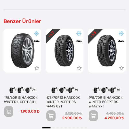
Benzer Ürünler
3
7
- %
- %
E
C
71
D
C
71
C
C
72
175/60R15 HANKOOK
175/70R13 HANKOOK
195/70R15 HANKOOK
WINTER I-CEPT 81H
WINTER I*CEPT RS
WINTER I*CEPT RS
W442 82T
W442 97T
1.900,00
3.150,00
4.400,00
2.900,00
4.250,00