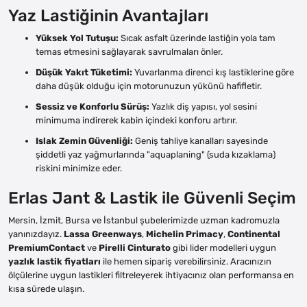
Yaz Lastiğinin Avantajları
Yüksek Yol Tutuşu:
Sıcak asfalt üzerinde lastiğin yola tam
temas etmesini sağlayarak savrulmaları önler.
Düşük Yakıt Tüketimi:
Yuvarlanma direnci kış lastiklerine göre
daha düşük olduğu için motorunuzun yükünü hafifletir.
Sessiz ve Konforlu Sürüş:
Yazlık diş yapısı, yol sesini
minimuma indirerek kabin içindeki konforu artırır.
Islak Zemin Güvenliği:
Geniş tahliye kanalları sayesinde
şiddetli yaz yağmurlarında "aquaplaning" (suda kızaklama)
riskini minimize eder.
Erlas Jant & Lastik ile Güvenli Seçim
Mersin, İzmit, Bursa ve İstanbul şubelerimizde uzman kadromuzla
yanınızdayız.
Lassa Greenways
,
Michelin Primacy
,
Continental
PremiumContact
ve
Pirelli Cinturato
gibi lider modelleri uygun
yazlık lastik fiyatları
ile hemen sipariş verebilirsiniz. Aracınızın
ölçülerine uygun lastikleri filtreleyerek ihtiyacınız olan performansa en
kısa sürede ulaşın.