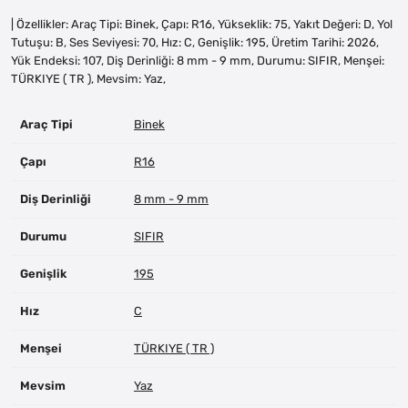
| Özellikler: Araç Tipi: Binek, Çapı: R16, Yükseklik: 75, Yakıt Değeri: D, Yol
Tutuşu: B, Ses Seviyesi: 70, Hız: C, Genişlik: 195, Üretim Tarihi: 2026,
Yük Endeksi: 107, Diş Derinliği: 8 mm - 9 mm, Durumu: SIFIR, Menşei:
TÜRKIYE ( TR ), Mevsim: Yaz,
Araç Tipi
Binek
Çapı
R16
Diş Derinliği
8 mm - 9 mm
Durumu
SIFIR
Genişlik
195
Hız
C
Menşei
TÜRKIYE ( TR )
Mevsim
Yaz