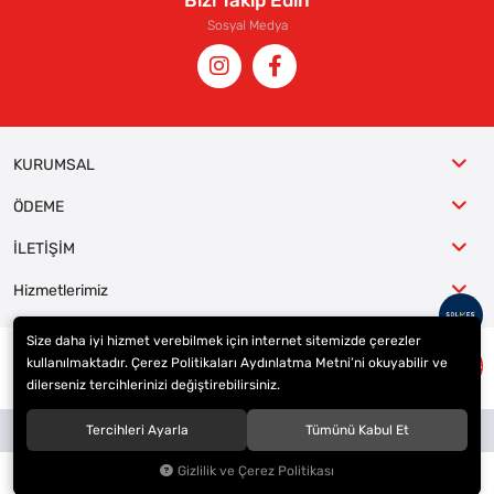
Bizi Takip Edin
Sosyal Medya
KURUMSAL
ÖDEME
İLETİŞİM
Hizmetlerimiz
Size daha iyi hizmet verebilmek için internet sitemizde çerezler
kullanılmaktadır. Çerez Politikaları Aydınlatma Metni’ni okuyabilir ve
© 2023
ER-LAS Oto Jant ve Lastik - Yunus ULAŞ
. Tüm hakları saklıdır.
dilerseniz tercihlerinizi değiştirebilirsiniz.
Site tasarımı tarafımızdan yapılmıştır.
Tercihleri Ayarla
Tümünü Kabul Et
Gizlilik ve Çerez Politikası
0