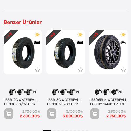
Benzer Ürünler
3
4
5
- %
- %
- %
D
C
71
D
C
71
C
C
70
155R12C WATERFALL
155R13C WATERFALL
175/65R14 WATERFALL
LT-100 88/86 8PR
LT-100 90/88 8PR
ECO DYNAMIC 86H XL
2.700,00
3.150,00
2.900,00
2.600,00
3.000,00
2.750,00