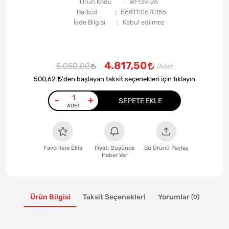
Ürün Kodu
WF139-26
Barkod
8681110670156
İade Bilgisi
4.817,50
5.050,00
500,62
'den başlayan taksit seçenekleri için tıklayın
-
+
SEPETE EKLE
Favorilere Ekle
Fiyatı Düşünce
Bu Ürünü Paylaş
Haber Ver
Ürün Bilgisi
Taksit Seçenekleri
Yorumlar
(0)