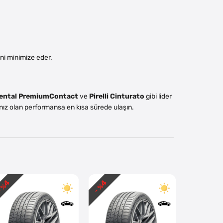
ni minimize eder.
ental PremiumContact
ve
Pirelli Cinturato
gibi lider
acınız olan performansa en kısa sürede ulaşın.
4
4
4
 %
- %
- %