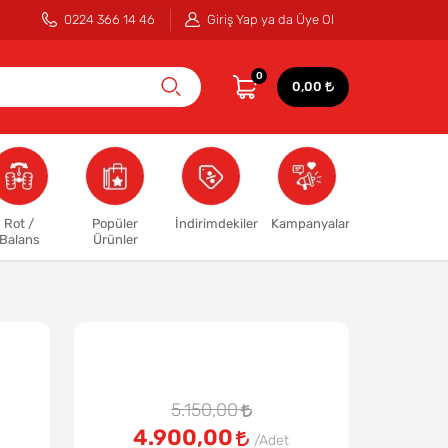
0224 366 14 46
Giriş Yap ya da Üye Ol
0
0,00
Rot /
Popüler
İndirimdekiler
Kampanyalar
Balans
Ürünler
5.150,00
4.900,00