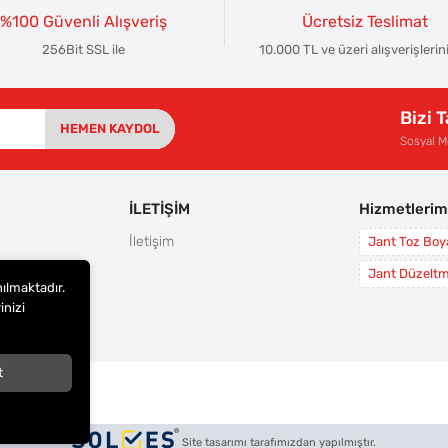
%100 Güvenli Alışveriş
Ücretsiz Teslimat
256Bit SSL ile
10.000 TL ve üzeri alışverişlerin
Bizi 
HEMEN KAYDOL
Sosyal 
İLETİŞİM
Hizmetlerim
İletişim
Jant Toz Bo
rı
Jant Düzelt
nılmaktadır.
leri
inizi
i
t
arı
Site tasarımı tarafımızdan yapılmıştır.