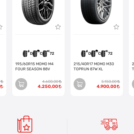
D
C
72
D
C
72
195/60R15 MOMO M4
215/40R17 MOMO M30
2
FOUR SEASON 88V
TOPRUN 87W XL
4.600,00
5.150,00
4.250,00
4.900,00