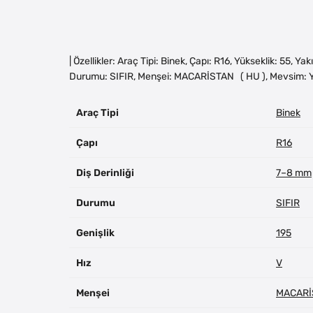
| Özellikler: Araç Tipi: Binek, Çapı: R16, Yükseklik: 55, Ya
Durumu: SIFIR, Menşei: MACARİSTAN ( HU ), Mevsim: Y
Araç Tipi
Binek
Çapı
R16
Diş Derinliği
7–8 mm
Durumu
SIFIR
Genişlik
195
Hız
V
Menşei
MACARİ