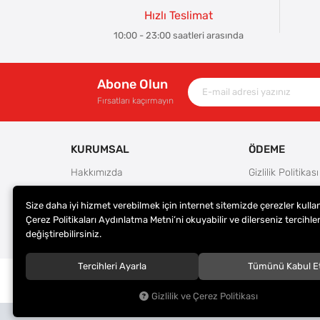
Hızlı Teslimat
10:00 - 23:00 saatleri arasında
Abone Olun
Fırsatları kaçırmayın
KURUMSAL
ÖDEME
Hakkımızda
Gizlilik Politikası
Güvenlik
Kullanım Koşulla
Size daha iyi hizmet verebilmek için internet sitemizde çerezler kulla
Teslimat ve İade Şartları
Ödeme Seçenek
Çerez Politikaları Aydınlatma Metni’ni okuyabilir ve dilerseniz tercihler
Kargo Seçenekleri
Satış Sözleşmes
değiştirebilirsiniz.
Tercihleri Ayarla
Tümünü Kabul E
© 2023
ER-LAS Oto Jant ve Lastik - Yunus ULAŞ
. Tüm hakl
saklıdır.
Gizlilik ve Çerez Politikası