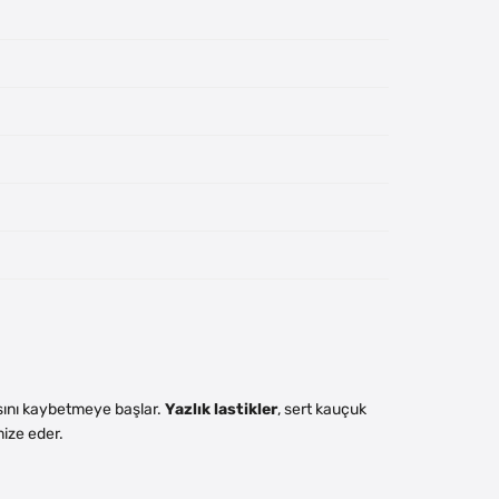
nsını kaybetmeye başlar.
Yazlık lastikler
, sert kauçuk
mize eder.