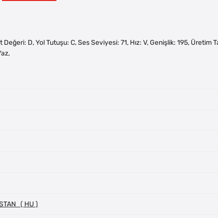
kıt Değeri: D, Yol Tutuşu: C, Ses Seviyesi: 71, Hız: V, Genişlik: 195, Üretim
az,
STAN ( HU )