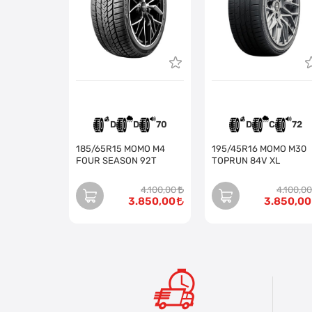
D
D
70
D
C
72
185/65R15 MOMO M4
195/45R16 MOMO M30
FOUR SEASON 92T
TOPRUN 84V XL
4.100,00
4.100,00
3.850,00
3.850,00