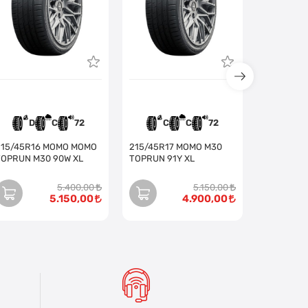
D
C
72
C
C
72
C
15/45R16 MOMO MOMO
215/45R17 MOMO M30
TOPRUN M30 90W XL
TOPRUN 91Y XL
5.400,00
5.150,00
5.150,00
4.900,00