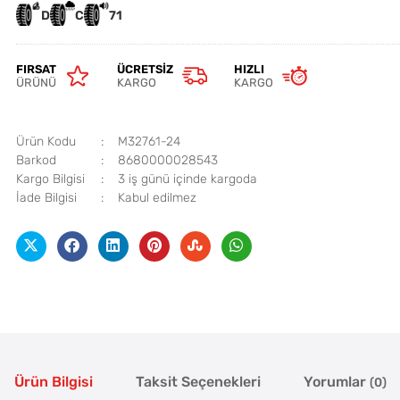
D
C
71
FIRSAT
ÜCRETSIZ
HIZLI
ÜRÜNÜ
KARGO
KARGO
Ürün Kodu
M32761-24
Barkod
8680000028543
Kargo Bilgisi
3 iş günü içinde kargoda
İade Bilgisi
Ürün Bilgisi
Taksit Seçenekleri
Yorumlar
(0)