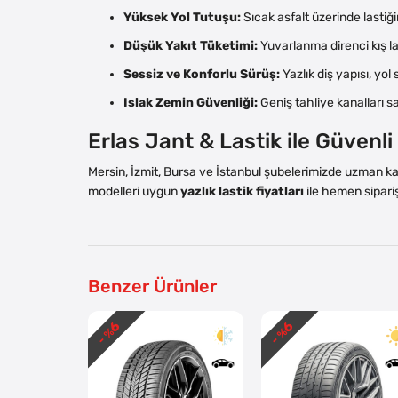
Yüksek Yol Tutuşu:
Sıcak asfalt üzerinde lastiğ
Düşük Yakıt Tüketimi:
Yuvarlanma direnci kış la
Sessiz ve Konforlu Sürüş:
Yazlık diş yapısı, yol
Islak Zemin Güvenliği:
Geniş tahliye kanalları s
Erlas Jant & Lastik ile Güvenl
Mersin, İzmit, Bursa ve İstanbul şubelerimizde uzman 
modelleri uygun
yazlık lastik fiyatları
ile hemen sipariş
Benzer Ürünler
6
6
- %
- %