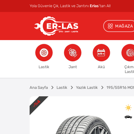
Yola Güvenle Çık, Lastik ve Jantını
Erlas
’tan Al!
MAĞAZA
Lastik
Jant
Akü
Çıkm
Lasti
Ana Sayfa
Lastik
Yazlık Lastik
195/55R16 MO
%4
-