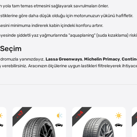
in yola tam temas etmesini sağlayarak savrulmaları önler.
stiklerine göre daha düşük olduğu için motorunuzun yükünü hafifletir.
 sesini minimuma indirerek kabin içindeki konforu artırır.
ayesinde şiddetli yaz yağmurlarında "aquaplaning" (suda kızaklama) riski
i Seçim
kadromuzla yanınızdayız.
Lassa Greenways
,
Michelin Primacy
,
Contin
 verebilirsiniz. Aracınızın ölçülerine uygun lastikleri filtreleyerek ihtiy
4
7
- %
- %
-