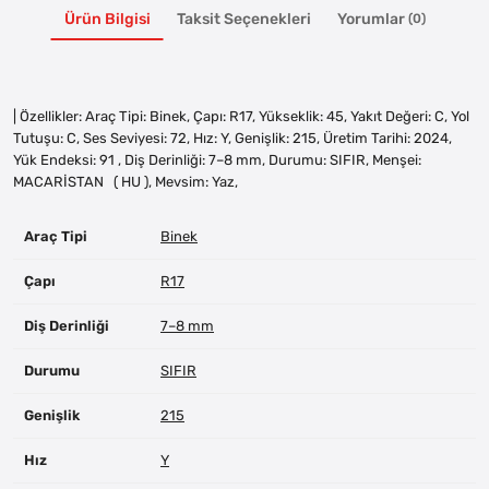
Ürün Bilgisi
Taksit Seçenekleri
Yorumlar
(0)
| Özellikler: Araç Tipi: Binek, Çapı: R17, Yükseklik: 45, Yakıt Değeri: C, Yol
Tutuşu: C, Ses Seviyesi: 72, Hız: Y, Genişlik: 215, Üretim Tarihi: 2024,
Yük Endeksi: 91 , Diş Derinliği: 7–8 mm, Durumu: SIFIR, Menşei:
MACARİSTAN ( HU ), Mevsim: Yaz,
Araç Tipi
Binek
Çapı
R17
Diş Derinliği
7–8 mm
Durumu
SIFIR
Genişlik
215
Hız
Y