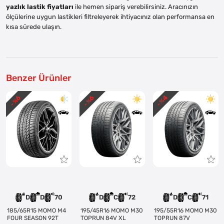
yazlık lastik fiyatları
ile hemen sipariş verebilirsiniz. Aracınızın
ölçülerine uygun lastikleri filtreleyerek ihtiyacınız olan performansa en
kısa sürede ulaşın.
Benzer Ürünler
4
6
6
- %
- %
- %
D
D
70
D
C
72
D
C
71
185/65R15 MOMO M4
195/45R16 MOMO M30
195/55R16 MOMO M30
FOUR SEASON 92T
TOPRUN 84V XL
TOPRUN 87V