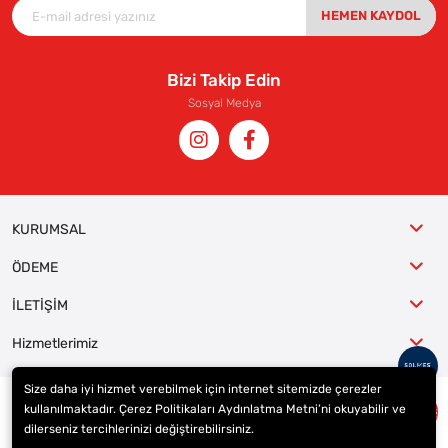
HEMEN KAYDOL
Bizi Takip Edin
Sosyal Medya
KURUMSAL
ÖDEME
İLETİŞİM
Hizmetlerimiz
Size daha iyi hizmet verebilmek için internet sitemizde çerezler
kullanılmaktadır. Çerez Politikaları Aydınlatma Metni’ni okuyabilir ve
© 2023
ER-LAS Oto Jant ve Lastik - Yunus ULAŞ
. Tüm hakları saklıdır.
dilerseniz tercihlerinizi değiştirebilirsiniz.