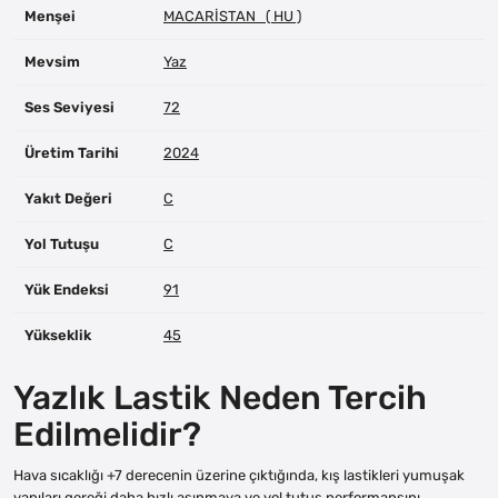
Menşei
MACARİSTAN ( HU )
Mevsim
Yaz
Ses Seviyesi
72
Üretim Tarihi
2024
Yakıt Değeri
C
Yol Tutuşu
C
Yük Endeksi
91
Yükseklik
45
Yazlık Lastik Neden Tercih
Edilmelidir?
Hava sıcaklığı +7 derecenin üzerine çıktığında, kış lastikleri yumuşak
yapıları gereği daha hızlı aşınmaya ve yol tutuş performansını