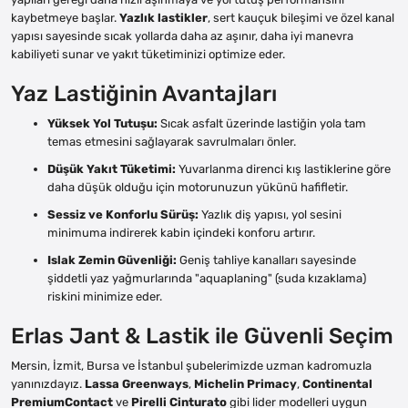
kaybetmeye başlar.
Yazlık lastikler
, sert kauçuk bileşimi ve özel kanal
yapısı sayesinde sıcak yollarda daha az aşınır, daha iyi manevra
kabiliyeti sunar ve yakıt tüketiminizi optimize eder.
Yaz Lastiğinin Avantajları
Yüksek Yol Tutuşu:
Sıcak asfalt üzerinde lastiğin yola tam
temas etmesini sağlayarak savrulmaları önler.
Düşük Yakıt Tüketimi:
Yuvarlanma direnci kış lastiklerine göre
daha düşük olduğu için motorunuzun yükünü hafifletir.
Sessiz ve Konforlu Sürüş:
Yazlık diş yapısı, yol sesini
minimuma indirerek kabin içindeki konforu artırır.
Islak Zemin Güvenliği:
Geniş tahliye kanalları sayesinde
şiddetli yaz yağmurlarında "aquaplaning" (suda kızaklama)
riskini minimize eder.
Erlas Jant & Lastik ile Güvenli Seçim
Mersin, İzmit, Bursa ve İstanbul şubelerimizde uzman kadromuzla
yanınızdayız.
Lassa Greenways
,
Michelin Primacy
,
Continental
PremiumContact
ve
Pirelli Cinturato
gibi lider modelleri uygun