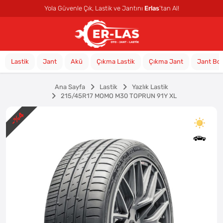
Yola Güvenle Çık, Lastik ve Jantını
Erlas
’tan Al!
Lastik
Jant
Akü
Çıkma Lastik
Çıkma Jant
Jant Bo
Ana Sayfa
Lastik
Yazlık Lastik
215/45R17 MOMO M30 TOPRUN 91Y XL
%4
-