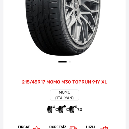
215/45R17 MOMO M30 TOPRUN 91Y XL
MOMO
(ITALYAN)
C
C
72
FIRSAT
ÜCRETSIZ
HIZLI