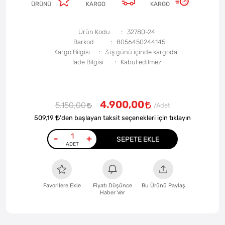
ÜRÜNÜ
KARGO
KARGO
Ürün Kodu
32780-24
Barkod
8056450244145
Kargo Bilgisi
3 iş günü içinde kargoda
İade Bilgisi
4.900,00
5.150,00
509,19
'den başlayan taksit seçenekleri için tıklayın
-
+
SEPETE EKLE
Favorilere Ekle
Fiyatı Düşünce
Bu Ürünü Paylaş
Haber Ver